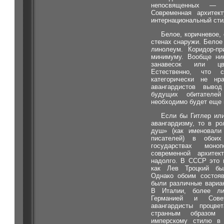
непосвященных — с
Современная архитект
интернациональный сти
Белое, коричневое,
стенах снаружи. Белое
линолеум. Коридор-п
минимуму. Вообще ник
занавесок или цв
Естественно, что
категорически не нр
авангардистов выво
будущих обитателей
необходимо будет еще 
Если бы Гитлер или
авангардизму, то в р
душ» (как именовали 
писателей) в обоих
государствах моно
современной архите
надолго. В СССР это 
как Лев Троцкий бы
Однако обоим состоя
были различные вариа
В Италии, более ли
Германией и Сове
авангардисты процве
странным образом 
имперскому стилю в 