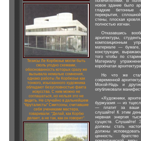
попечителями. В пол
новое здание было ар
гладкие бетонные с
перекрытия, сплошно
стены, плоская кровля
полностью изгнан.
Отказавшись воо
архитектуры, студен
композиционным уп
материале — бумаге, 
конструкции, выражаю
того чтобы по старин
Тезисы Ле Корбюзье могли быть
Материалу упражнен
сколь угодно схемами,
коробчатая архитектура
обоснованность которых сразу же
вызывала немалые сомнения,
Но что же стал
однако работы Ле Корбюзье как
современной архитект
тонкого, изысканного художника
Мохой-Надь и други
обладают безусловностью факта
опубликовали манифест
искусства. С ним можно не
соглашаться, но нельзя это не
«Художники, архите
видеть. Не случайно в дальнейшем
буржуазия — из тщесл
"бруталисты" Смитсоны, считавшие
— платит за ваши 
себя учениками мастера,
слушайте! К этим день
говаривали: "Делай, как Корбю
нервная энергия тыся
делает, а не так, как он говорит".
существ. Слушайте! 
должны стать насто
должны исповедовать
ценность: братст
романтической веры