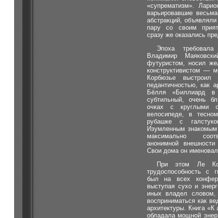
«супрематизм». Ларио
варьировавшие весьма
абстракций, объявляли
пару со своим прия
сразу же оказались пр
Эпоха требовала
Владимир Маяковск
футуристом, носил же
конструктивистом — м
Корбюзье выстроил
педантичностью, как а
Бёлля «Биллиард в 
субтильный, очень бл
очках с круглыми 
велосипеде, в тесно
рубашке с галстук
Изумленным знакомым 
максимально соотв
анонимной внешности
Свои дома он именова
При этом Ле Ко
трудоспособность с г
был на всех конфере
выступая сухо и энер
иных владел словом, 
восприниматься как в
архитектуры. Книга «К 
обладала мощной энер