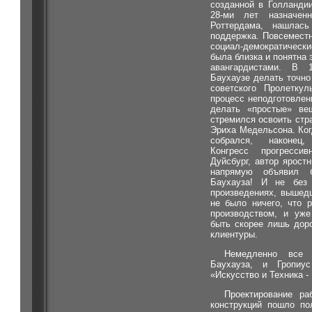
созданной в Голландии
28-ми лет назначенн
Роттердама, нашлась
поддержка. Повсемест
социал-демократическ
была близка и понятна 
авангардистами. В 
Баухаузе делать точно
советского Пролетку
процесс неподготовлен
делать «простые» в
стремился освоить стр
Эриха Медельсона. Ког
собрался, наконец
Конгресс прогресси
Дуйсбург, автор ярост
напрямую объявил 
Баухауза! И не без
произведениях, вышед
не было ничего, что 
производством, и уже
быть скорее лишь дор
клиентуры.
Немедленно все 
Баухауза, и Гропиу
«Искусство и Техника -
Проектирование ра
конструкций пошло по