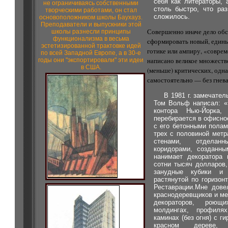
себя как литераторы,
не ограничиваясь собственными
столь быстро, что ра
творческими работами, он стал
сложилось.
основоположником школы Баухауз.
Преподаватели и выпускники этой
Совершенно иначе дело обс
школы разнесли принципы
функционализма в весьма
сформировать новый, един
эстетизированной трактовке идей
готике или ампиру, «соврем
по всей Западной Европе, а в 30-е
написано великое множество
годы они "экспортировали" эти идеи
в США.
(меньше) критических, одн
самостоятельно — без гнева
В 1981 г. замечате
Том Вольф написал: «
контора Нью-Йорка,
перебирается в офисное
с его бетонными полам
трех с половиной метр
стенами, отделан
коридорами, созданны
нанимает декоратора 
сотни тысяч долларов,
занудные кубики и
растянутой по горизон
Реставрации.Мне дове
краснодеревщиков и ме
декораторов, роющ
молдингах, профиля
каминах (без огня) с г
красном дереве, 