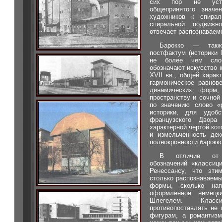
сих пор не устан
общепринятого значе
художников к спира
спиральной подвижн
отвечает распознаваем
Барокко — также
постфактум (историки
не более чем слов
обозначают искусство 
XVII вв., общей харак
гармоническое равнов
динамических форм
пространству и сочной
по значению слово «р
историки, для удобс
французского Двора
характерной чертой кот
и измельченность дек
полнокровности барокко
В отличие от 
обозначений «классиц
Ренессансу, что эти
столько распознаваемы
формы, сколько нап
оформленное немец
Шлегелем. Клас
противопоставлять не
фигурам, а романтиз