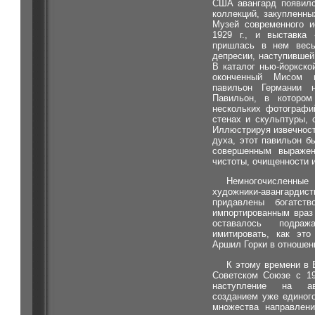
США авангард появилс
коллекций, закупленн
Музей современного и
1929 г., и выставка 
пришлась в нем весь
депресии, наступившей
В каталог нью-йоркско
оконченный Мисом
павильон Германии 
Павильон, в котором
нескольких фотографи
стенах и скульптуры, 
Иллюстрируя извечнос
духа, этот павильон б
совершенным выраже
чистоты, очищенности и
Немногочислен
художники-авангар
придавлены богатст
импортированным враз
оставалось подра
имитировать, как это
Аршил Горки в отношен
К этому времени в 
Советском Союзе с 19
наступление на ава
созданием уже единог
множества направлени