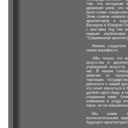
том, что исходным 
движения умов, что в
было слово «сецессия»,
Этим словом назвала 
архитекторов и худ
Вагнером и Юзефом Ол
г. выставку под тем 
первым опубликовал
"Современная архитект
Именно создатели
своем манифесте:
«Мы только что в
искусства и архите
учреждений искусств,
нас. В нашем сообщ
зависим от патрона
торговцев, государст
двигаться к нашей дух
кто хочет окунуться в 
должен идти сюда, в н
созданные нами. Кли
изменения в угоду ег
заказ, ни на повышенны
Мы знаем лу
исключительными пра
будущего архитектуры!