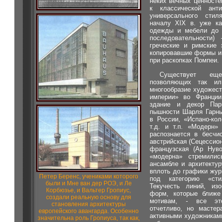
неких вечных ценност
к классической анти
универсального сти
началу XIX в. уже ка
одежды и мебели до а
последовательности)
греческие и римские 
копировавшие формы и
при раскопках Помпеи.
Существует ещ
позволяющих так ил
многообразие художес
империи» во Франции
здание и декор Пар
пышности Шарля Гарнь
в России, «Испано-ко
т.д. и т.п. «Модерн»
распознается в бесчи
австрийская (Сецессион
французская (Ар Нуво
«модерна» стремилис
ансамбле и архитектур
вплоть до графики жур
Петер Беренс, учениками которого
под категорию «ст
были и Мне ван дер РОЭ, и Ле
Текучесть линий, изо
Корбюзье, и Вальтер Гропиус,
форм, которые ближе
создали реальную основу для
мотивам, - все эт
становления архитектуры
отчетливо, но масте
европейского авангарда. Особенно
активными художникам
значительна роль Гропиуса, так как,