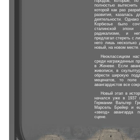
городов, которые, п
полностью вытеснить 
которой как раз разр
развития, казалась 
деятельности. Однако
Корбюзье было соч
сталинской эпохи
радикализме, и не
предлагал стереть с ли
него лишь несколько 
новый, на новом месте.
Неоклассицизм нас
среди награжденных пр
в Женеве. Если аванг
живописи, в скульпту
обрести широкую подд
меценатов, то поле д
авангардистов все сок
Новый этап в истор
начался уже в 1937 г
Германии Вальтер Г
Марсель Брейер и е
«звезд» авангарда п
сцене.