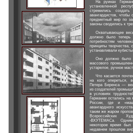
На руинах Герман
установленной респ
стремились создать
авангардистов, чтобы 
предметный мир по за
законы сводились к тр
Охватывающее весь
должно было теперь 
потребностям человек
принципы творчества, 
устанавливали кубисты
Оно должно было 
массового промышленн
устарелое, ручное маст
Что касается почте
на кого опереться, 
Петера Беренса — вел
из создателей промышл
в условиях трудносте
Германии остались на б
России, где и «ма
авангардного искусст
таким же жаром пропо
Всероссийских Худ
-ВХУТЕМАСа. Одним
некоторое время был
недавнем прошлом вир