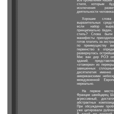
все проявления нашей 
стиля, которым бу
исключения разве
деятельности человека
Хорошие слова
выразительных средст
если набор выраз
принципиально беден,
стиль? Слова были
манифесты приходилос
готов платить за экстр
по преимуществу в
первенство в опреде
развернулась острейша
Мис ван дер РОЭ опу
зданий, представл
«этажерки» из перекры
завешенных сплошны
десятилетия именно
американскими небоск
междувоенной Евро
нереально.
На первое место
Франции швейцарец Ша
агрессивный, доста
абстрактных композиц
При обсуждении проб
уже цитировали рубле
В такой же жесткой 