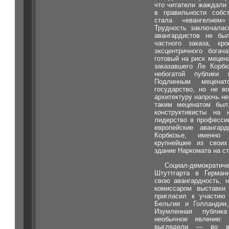
что читатели жаждали
в правильности собс
стала «евангелием
Трудность заключалас
авангардистов не бы
частного заказа, кр
эксцентричного богач
готовый на риск мецен
заказавшего Ле Корбю
небогатой публики
Подлинным мецена
государство, но не в
архитектуру напрочь н
таким меценатом был
конструктивисты на 
лидерство в професси
европейские аванга
Корбюзье, именно
крупнейшее из свои
здание Наркомата на с
Социал-демократич
Штуттгарта в Герман
свою авангардность, 
комиссаром выставки
пригласил к участию 
Бельгии и Голландии
Изумленная публик
необычное явление:
выглядели — во в