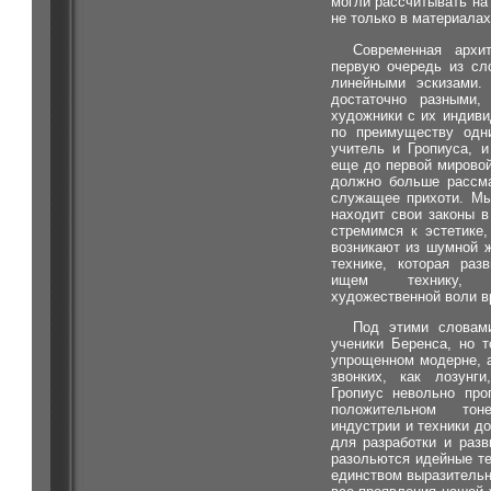
могли рассчитывать на
не только в материалах,
Современная архи
первую очередь из сл
линейными эскизами. 
достаточно разными,
художники с их индив
по преимуществу одн
учитель и Гропиуса, 
еще до первой мировой
должно больше рассма
служащее прихоти. Мы
находит свои законы в
стремимся к эстетике,
возникают из шумной 
технике, которая раз
ищем технику, 
художественной воли в
Под этими словам
ученики Беренса, но 
упрощенном модерне, 
звонких, как лозунги
Гропиус невольно про
положительном тон
индустрии и техники д
для разработки и раз
разольются идейные т
единством выразительн