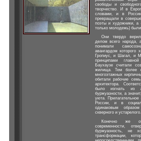
свободы и свободног
творчество. И в Евро
словами, и в Росси
превращали в соверше
поэты и художники, а 
только молодежь) были
Они твердо верил
делом всего народа, 
понимали самосоз
авангардом которого 
Гропиус, и Шагал, и М
принципами главно
Баухаузе считали соз
жилища. Тем более е
многоэтажных кирпичн
обитали рабочие сем
архитектора. Соответ
было изгнать из а
буржуазности, а значи
уюта. Прилагательное
России, и в социал-
одинаковым образо
скверного и устарелого
Конечно же от
современности, отв
буржуазность, не х
трансформации, кот
непосредственными п