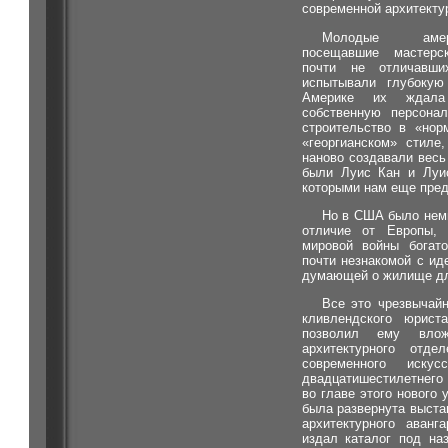
современной архитектур
Молодые амери
посещавшие мастерск
почти не отличавши
испытывали глубокую
Америке их ждала
собственную персонал
строительство в «нор
«георгианском» стиле
наново создавали весь
были Луис Кан и Луи
которыми нам еще пред
Но в США было немы
отличие от Европы,
мировой войны богато
почти незнакомой с ид
думающей о жилище дл
Все это чрезвычайн
кливлендского юрист
позволил ему вло
архитектурного отде
современного иску
двадцатишестилетнего
во главе этого нового 
была развернута выста
архитектурного аванг
издал каталог под на