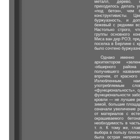
металл, дерево, 
приходилось делать у
«под бетон», чем 
конструктивисты. 
буржуазность, и до
бежевый с редкими вс
Настолько строго, чт
группы основного кон
Миса ван дер РОЭ, пре
поселка в Берлине с 
было сочтено буржуазн
Однако именно 
архитектором «зел
-обширного района
получившего названи
впрочем, от красного
Излюбленным, на
употребляемым сл
«функциональность», о
функциональности забо
кровли — не лучшее р
зимой, большие площад
означали увеличение р
от материалов с есте
окрашиваемого бетон
необходимость в част
т. п. К тому же, гла
выбора в пользу плоск
была острая неприязн