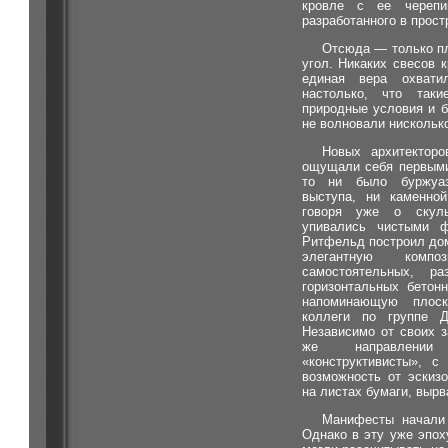
кровле с ее черепи
разработанного в прос
Отсюда — только пл
угол. Никаких свесов к
единая вера охвати
настолько, что таки
природные условия и б
не волновали нискольк
Новых архитекторо
ощущали себя первыми
то ни было буржуаз
выступа, ни каменной
говоря уже о скуль
упивались чистыми ф
Ритфельд построил до
элегантную компо
самостоятельных, ра
горизонтальных бетон
напоминающую плоск
коллеги по группе 
Независимо от своих з
же направлении 
«конструктивисты», 
возможность от эскиз
на листах бумаги, вырв
Манифесты начали 
Однако в эту уже эпох