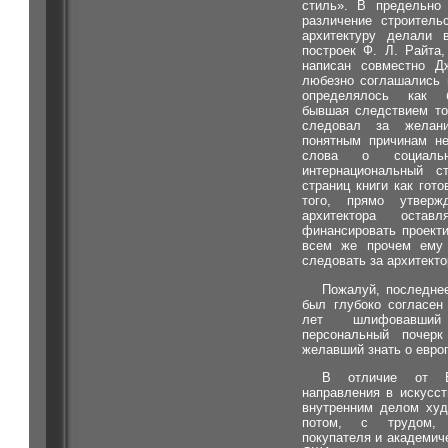
стиль». В предельно 
различение строитель
архитектуру делали 
построек Ф. Л. Райта,
написан совместно Д
любезно соглашались 
определялось как б
бывшая следствием то
следовал за желан
понятным причинам не
слова о социальн
интернациональный 
страниц книги как гот
того, прямо утверж
архитектора оста
финансировать проекти
всем же прочем ему 
следовать за архитекто
Пожалуй, последне
был глубоко согласен
лет шлифовавший 
персональный почер
желавший знать о евро
В отличие от Е
направления в искусс
внутренним делом худ
потом, с трудом, 
покупателя и академиче