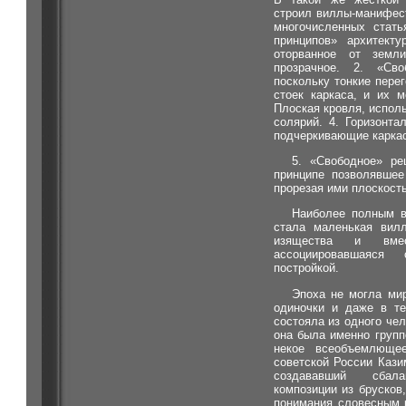
строил виллы-манифес
многочисленных стать
принципов» архитекту
оторванное от зем
прозрачное. 2. «Св
поскольку тонкие пере
стоек каркаса, и их м
Плоская кровля, исполь
солярий. 4. Горизонт
подчеркивающие каркас
5. «Свободное» ре
принципе позволявшее
прорезая ими плоскость
Наиболее полным в
стала маленькая вил
изящества и вме
ассоциировавшаяся
постройкой.
Эпоха не могла мир
одиночки и даже в те
состояла из одного чел
она была именно групп
некое всеобъемлюще
советской России Кази
создававший сбала
композиции из бруско
понимания словесным 