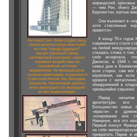
жирандолей, ореховых 
— чем Рен, Иниго Дж
Берлингтон, взятые вме
Они въезжают в «ко
хотя стеклянные кор
нравятся».
К концу 70-х годов 
Антонио Сант-Элиа создал лишь
современного стиля ст
серию архитектурных фантазий
на любой международн
на тему "города будущего",
слышать слова о том, 
однако образный заряд,
себя исчерпала, чт
заложенный в рисунках, оказал
Джонсон, в 1949 г. п
огромное воздействие на
семьи дом в Коннекти
становление эстетики
модернизма. Не меньшую роль
всех сторон, сам мог 
сыграли композиции, созданные в
изумления, как если
Советской России Эль Лисицким,
кровати с металличес
Клуцисом, Черниховым, работы
обнаруженной в кладо
иных авангардистов, вошедших
чрезвычайно серьезно.
во все энциклопедии.
Перед началом
архитектуры все 
Большинство новых б
«врасти» в древн
-копирование или с
Наверное, все это нач
Первый консул Франци
на себя императорску
превратить Париж в и