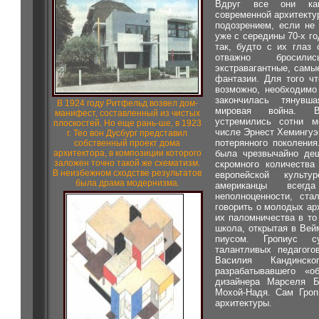
Вдруг все они ка
современной архитектур
подозрением, если не
уже с середины 70-х г
так, будто с их глаз
отважно бросил
экстравагантные, самы
фантазии. Для того чт
возможно, необходимо
закончилась тянувш
В 1924 году Ритфельд возвел дом-
мировая война. В
манифест, составленный из чистых
устремились сотни м
плоскостей. Но еще рань-ше, в 1923
числе Эрнест Хемингуэй
г. Тео вон Дусбург представил
потерянного поколени
собственный проект дома
была чрезвычайно де
архитектора, в композиции которого
заложен точно такой же схематизм.
скромного количества
В неизбежном сходстве результатов
европейской культу
была драма модернизма.
американцы всегд
неполноценности, ста
говорить о молодых ар
их паломничества в т
школа, открытая в Вейм
пиусом. Гропиус 
талантливых педагого
Василия Кандинск
разрабатывавшего «о
дизайнера Марселя 
Мохой-Надя. Сам Гроп
архитектуры.