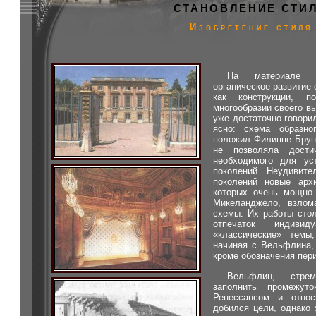
СТАНОВЛЕНИЕ СТИ
Изобретение стиля
На материале 
органическое развитие 
как конструкции, 
многообразии своего в
уже достаточно говори
ясно: схема образно
положил Филиппе Бруне
не позволяла достич
необходимого для ус
поколений. Неудивите
поколений новые архи
которых очень мощно 
Микеланджело, взлома
схемы. Их работы сто
отпечаток индиви
«классические» темы,
начиная с Вельфлина, 
кроме обозначения пер
Вельфлин, стре
заполнить промежут
Ренессансом и относ
добился цели, однако 