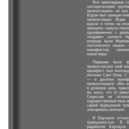
Все авангардные с
эзотерическими групп
провозглашать на все
Кодом был принцип жи
провозглашал Жорж 
красок и пятен на пл
принципа симуль-танно
одновременно с разн
«кодами» увлекся А
впереди были Маяков
поэтического языка»
манифестов, свежеп
новой веры.
Первыми были ф
провозгласили свой ма
манифест был воплоще
Антонио Сант-Элиа. С
— и десятки маниф
провозглашали: «Мы з
в длинную цепь транс
бы знать, что от рев
Сецессии не остал
художественный язык м
самой буржуазной пуб
эпатировать вначале.
В Баухаузе оттал
буржуазностью. В Б
радикалов Баухауза