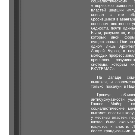
социалистическому 
«творческое освоение 
властей шедший импу
совпал с тем обст
бросившиеся в авангар
основном явственно у
бедности, почти одина
Были, разумеется, и т
которых иной форм
существовало. Они по
одном лишь Архитект
Андрей Буров, в нау
молодых профессионал
принялось разучива
системы, которым и
ВХУТЕМАСа.
На Западе социа
выдохся, и современн
только, пожалуй, в Ни
Гропиус, обвин
антибуржуазности, уш
Ганнес Майер, ок
социалистические м
пытался спасти школу
у местных властей, пе
школа была окончат
нацистов к власти. 
более грандиозными п