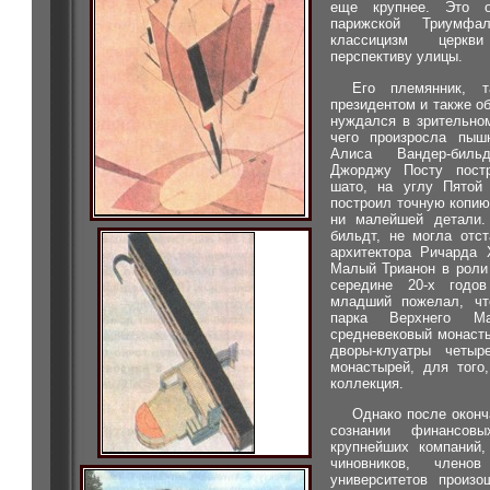
еще крупнее. Это о
парижской Триумф
классицизм церкв
перспективу улицы.
Его племянник, 
президентом и также о
нуждался в зрительно
чего произросла пыш
Алиса Вандер-биль
Джорджу Посту постр
шато, на углу Пятой
построил точную копию
ни малейшей детали.
бильдт, не могла отс
архитектора Ричарда 
Малый Трианон в роли
середине 20-х год
младший пожелал, чт
парка Верхнего Ма
средневековый монасты
дворы-клуатры четыр
монастырей, для того
коллекция.
Однако после оконч
сознании финансовы
крупнейших компаний,
чиновников, членов
университетов произо