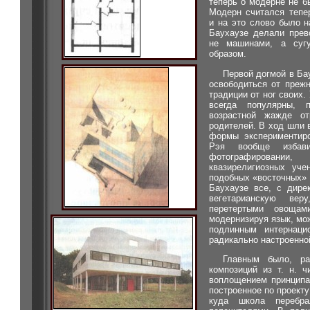
теперь о модерне не б
Модерн считался тепе
и на это слово было н
Баухаузе делали прев
не машинами, а суг
образом.
Первой догмой в Ба
освободиться от прежн
традиции от ног своих.
всегда популярны, п
возрастной жажде от
родителей. В ход шли
формы экспериментиро
Рэя вообще избав
фотографировани
квазирелигиозных уче
подобных «восточных» 
Баухаузе все, с дире
вегетарианскую вер
перетертыми овощам
модернизируя язык, мож
подлинным интернаци
радикально настроенно
Главным было, ра
композиций из т. н. 
воплощением принципа
построенное по проекту
куда школа перебра