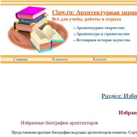
Claw.ru: Архитектурная энцик
Всё для учебы, работы и отдыха
» Архитектурное творчество
» Архитектура и строительство
» Всемирная история зодчества
Главная
В начало
Каталог
З
Раздел: Изб
Избран
Избранные биографии архитекторов
Представлены краткие биографии ведущих архитекторов планеты. Сорт