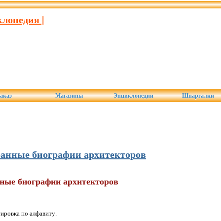
лопедия |
аказ
Магазины
Энциклопедии
Шпаргалки
ранные биографии архитекторов
ные биографии архитекторов
ировка по алфавиту.