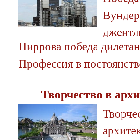
Вундер
джентл
Пиррова победа дилетан
Профессия в постоянств
Творчество в арх
Творче
архите